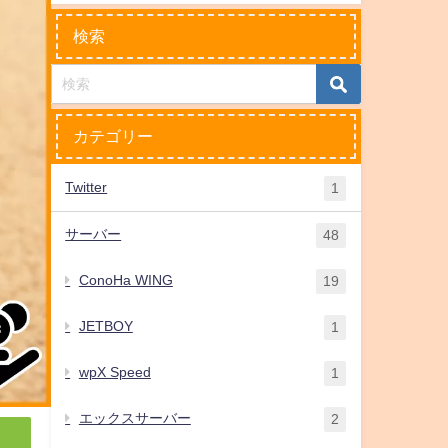
検索
カテゴリー
Twitter
1
サーバー
48
ConoHa WING
19
JETBOY
1
wpX Speed
1
エックスサーバー
2