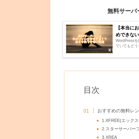
無料サーバ
【本当にお
めできな
WordPr
ていてもどう
目次
おすすめの無料レ
1.XFREE(エック
2.スターサーバー
3.XREA