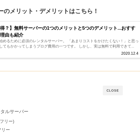
ーのメリット・デメリットはこちら！
得？】無料サーバーの1つのメリットと5つのデメリット...おすす
い理由も紹介
essを始めるために必須のレンタルサーバー。 「あまりコストをかけたくない！」と思っ
してもかかってしまうブログ費用の一つです。 しかし、実は無料で利用できて...
2020.12.4
CLOSE
ンタルサーバー
スフリー)
フリー