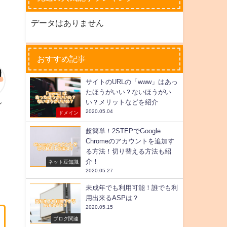
データはありません
おすすめ記事
サイトのURLの「www」はあっ
たほうがいい？ないほうがい
ん
い？メリットなどを紹介
2020.05.04
ドメイン
超簡単！2STEPでGoogle
Chromeのアカウントを追加す
る方法！切り替える方法も紹
介！
ネット豆知識
2020.05.27
未成年でも利用可能！誰でも利
用出来るASPは？
2020.05.15
ブログ関連