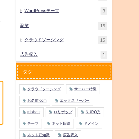
WordPressテーマ
3
か
副業
15
クラウドソーシング
15
広告収入
1
タグ
クラウドソーシング
サーバー特徴
お名前.com
エックスサーバー
mixhost
ロリポップ
NURO光
テーマ
ネット回線
ドメイン
ネット豆知識
広告収入