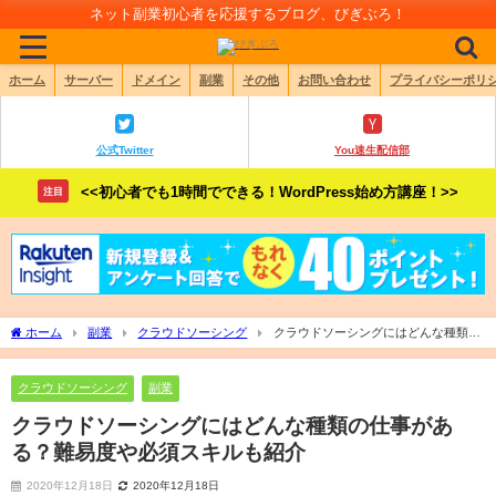
ネット副業初心者を応援するブログ、びぎぶろ！
ホーム
サーバー
ドメイン
副業
その他
お問い合わせ
プライバシーポリ
公式Twitter
You速生配信部
<<初心者でも1時間でできる！WordPress始め方講座！>>
注目
ホーム
副業
クラウドソーシング
クラウドソーシングにはどんな種類の
仕事がある？難易度や必須スキルも紹介
クラウドソーシング
副業
クラウドソーシングにはどんな種類の仕事があ
る？難易度や必須スキルも紹介
2020年12月18日
2020年12月18日